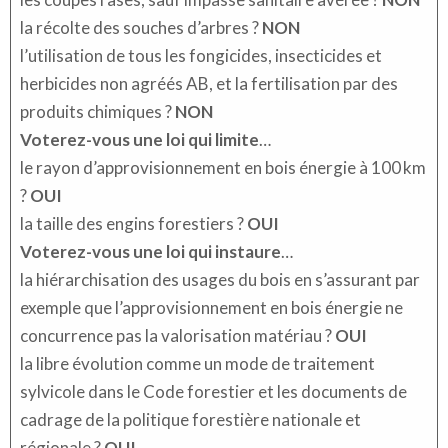
la récolte des souches d’arbres ?
NON
l’utilisation de tous les fongicides, insecticides et
herbicides non agréés AB, et la fertilisation par des
produits chimiques ?
NON
Voterez-vous une loi qui limite
…
le rayon d’approvisionnement en bois énergie à 100 km
?
OUI
la taille des engins forestiers ?
OUI
Voterez-vous une loi qui instaure
…
la hiérarchisation des usages du bois en s’assurant par
exemple que l’approvisionnement en bois énergie ne
concurrence pas la valorisation matériau ?
OUI
la libre évolution comme un mode de traitement
sylvicole dans le Code forestier et les documents de
cadrage de la politique forestière nationale et
régionale ?
OUI