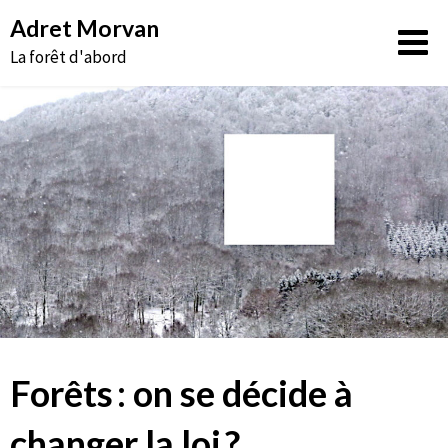
Aller
Adret Morvan
au
La forêt d'abord
contenu
Forêts : on se décide à
changer la loi ?