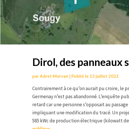
Dirol, des panneaux s
par
Adret Morvan
|
Publié le
13 juillet 2022
Contrairement à ce qu’on aurait pu croire, le p
Germenay n’est pas abandonné. L’enquête publiq
retard car une personne s’opposait au passage 
impliquant une modification du tracé. Un proje
585 kWc de production électrique (kilowatt de 
publique
.