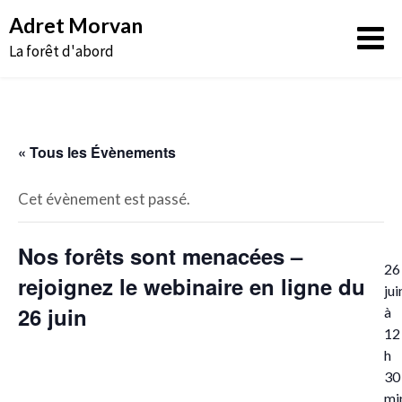
Aller
Adret Morvan
au
La forêt d'abord
contenu
« Tous les Évènements
Cet évènement est passé.
Nos forêts sont menacées –
26
rejoignez le webinaire en ligne du
jui
26 juin
à
12
h
30
mi