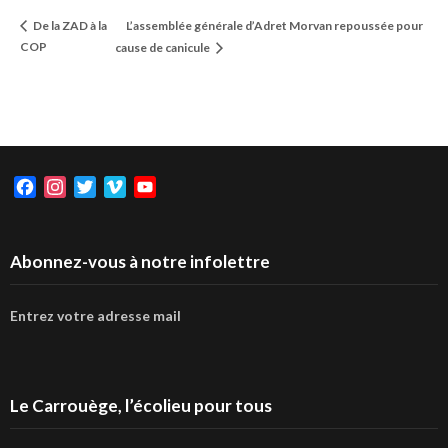
L’assemblée générale d’Adret Morvan repoussée pour
De la ZAD à la
COP
cause de canicule
Facebook
Instagram
Twitter
Vimeo
YouTube
Abonnez-vous à notre infolettre
Entrez votre adresse mail
Le Carrouège, l’écolieu pour tous