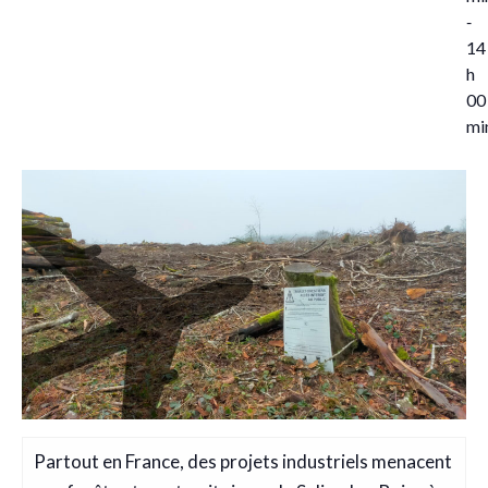
-
14
h
00
mi
Partout en France, des projets industriels menacent