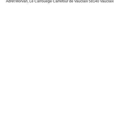
Adret Morvan, Le Carrouège Carrefour de Vauclaix 58140 Vauclaix